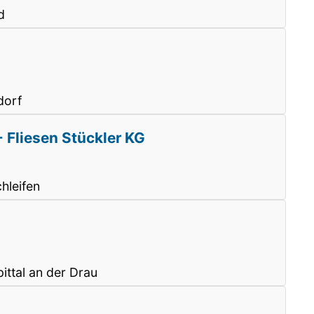
d
dorf
- Fliesen Stückler KG
hleifen
ittal an der Drau