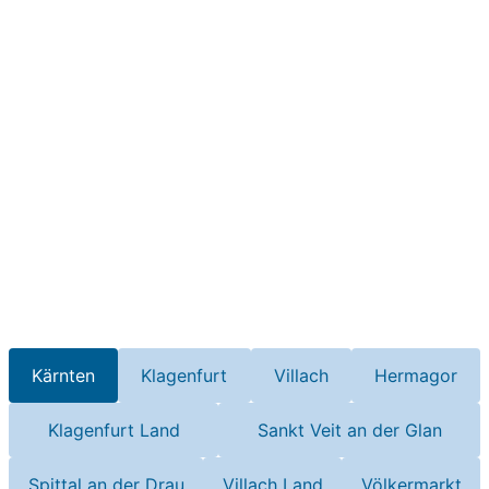
Kärnten
Klagenfurt
Villach
Hermagor
Klagenfurt Land
Sankt Veit an der Glan
Spittal an der Drau
Villach Land
Völkermarkt