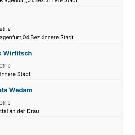
 Klagenfurt,01.Bez.:Innere Stadt
trie
lagenfurt,04.Bez.:Innere Stadt
s Wirtitsch
trie
Innere Stadt
reta Wedam
trie
tal an der Drau