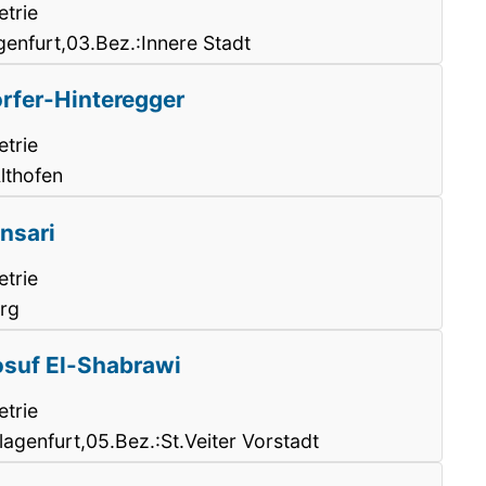
trie
enfurt,03.Bez.:Innere Stadt
orfer-Hinteregger
trie
lthofen
nsari
trie
rg
Yosuf El-Shabrawi
trie
lagenfurt,05.Bez.:St.Veiter Vorstadt