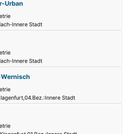
er-Urban
trie
lach-Innere Stadt
trie
lach-Innere Stadt
r-Wernisch
trie
agenfurt,04.Bez.:Innere Stadt
trie