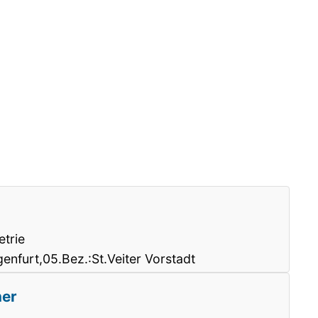
trie
genfurt,05.Bez.:St.Veiter Vorstadt
her