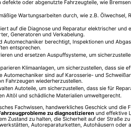
en defekte oder abgenutzte Fahrzeugteile, wie Bremse
mäßige Wartungsarbeiten durch, wie z.B. Ölwechsel, R
isiert auf die Diagnose und Reparatur elektrischer und
arter, Generatoren und Verkabelung.
ind Automechaniker berechtigt, Inspektionen und Abg
ften entsprechen.
ieren und ersetzen Auspuffsysteme, um sicherzustell
eparieren Klimaanlagen, um sicherzustellen, dass sie ef
ge Automechaniker sind auf Karosserie- und Schweißarb
on Fahrzeugen wiederherzustellen.
walten Autoteile, um sicherzustellen, dass sie für Repa
n Altöl und schädliche Materialien umweltgerecht.
sches Fachwissen, handwerkliches Geschick und die F
Fahrzeugprobleme zu diagnostizieren
und effektive 
em Zustand zu halten, die Sicherheit auf der Straße z
owerkstätten, Autoreparaturketten, Autohäusern oder a