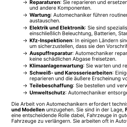
Reparaturen
: Sie reparieren und ersetz
und andere Komponenten.
Wartung
: Automechaniker führen routine
austauschen.
Elektrik und Elektronik
: Sie sind spezial
einschließlich Beleuchtung, Batterien, St
Kfz-Inspektionen
: In einigen Ländern s
um sicherzustellen, dass sie den Vorschri
Auspuffreparatur
: Automechaniker repar
keine schädlichen Abgase freisetzen.
Klimaanlagenwartung
: Sie warten und r
Schweiß- und Karosseriearbeiten
: Eini
reparieren und die äußere Erscheinung v
Teilebeschaffung
: Sie bestellen und ver
Umweltschutz
: Automechaniker entsorge
Die Arbeit von Automechanikern erfordert techni
und Modellen
umzugehen. Sie sind in der Lage,
eine entscheidende Rolle dabei, Fahrzeuge in gut
Fahrzeuge zu verlängern. Sie arbeiten oft in Aut