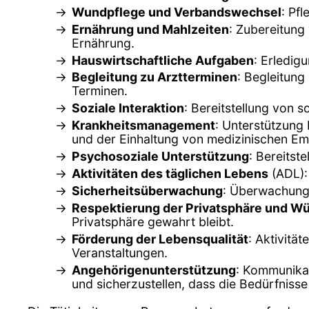
Wundpflege und Verbandswechsel
: Pf
Ernährung und Mahlzeiten
: Zubereitung
Ernährung.
Hauswirtschaftliche Aufgaben
: Erledig
Begleitung zu Arztterminen
: Begleitung
Terminen.
Soziale Interaktion
: Bereitstellung von 
Krankheitsmanagement
: Unterstützung
und der Einhaltung von medizinischen Em
Psychosoziale Unterstützung
: Bereitst
Aktivitäten des täglichen Lebens
(ADL):
Sicherheitsüberwachung
: Überwachung d
Respektierung der Privatsphäre und W
Privatsphäre gewahrt bleibt.
Förderung der Lebensqualität
: Aktivitä
Veranstaltungen.
Angehörigenunterstützung
: Kommunikat
und sicherzustellen, dass die Bedürfnisse