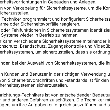
erheitsvorrichtungen in Gebäuden und Anlagen.
gen von Verkabelung für Sicherheitssysteme, um die K
cherzustellen.
r Techniker programmiert und konfiguriert Sicherheitss
rme oder Sicherheitsvorfälle reagieren.
 oder Fehlfunktionen in Sicherheitssystemen identifizi
e Systeme wieder in Betrieb zu nehmen.
er kann verschiedene Sicherheitssysteme miteinander 
ruchschutz, Brandschutz, Zugangskontrolle und Video
rheitssystemen, um sicherzustellen, dass sie ordnung
unden bei der Auswahl von Sicherheitssystemen, die 
nn Kunden und Benutzer in der richtigen Verwendung 
 von Sicherheitsvorschriften und -standards ist für d
erheitssystemen sicherzustellen.
inrichtungs-Technikers ist von entscheidender Bedeutu
 und anderen Gefahren zu schützen. Die Techniker 
gen, um ihre Aufgaben erfolgreich auszuführen und sic