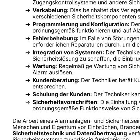
Zugangskontrollsysteme und andere Sich
Verkabelung
: Dies beinhaltet das Verle
verschiedenen Sicherheitskomponenten si
Programmierung und Konfiguration
: De
ordnungsgemäß funktionieren und auf Ala
Fehlerbehebung
: Im Falle von Störungen
erforderlichen Reparaturen durch, um di
Integration von Systemen
: Der Technik
Sicherheitslösung zu schaffen, die Einb
Wartung
: Regelmäßige Wartung von Siche
Alarm auslösen.
Kundenberatung
: Der Techniker berät K
entsprechen.
Schulung der Kunden
: Der Techniker ka
Sicherheitsvorschriften
: Die Einhaltung
ordnungsgemäße Funktionsweise von Sich
Die Arbeit eines Alarmanlagen- und Sicherheitse
Menschen und Eigentum vor Einbrüchen, Bränden
Sicherheitstechnik und Datenübertragung
verfü
Sicherheitssysteme zuverlässig funktionieren.