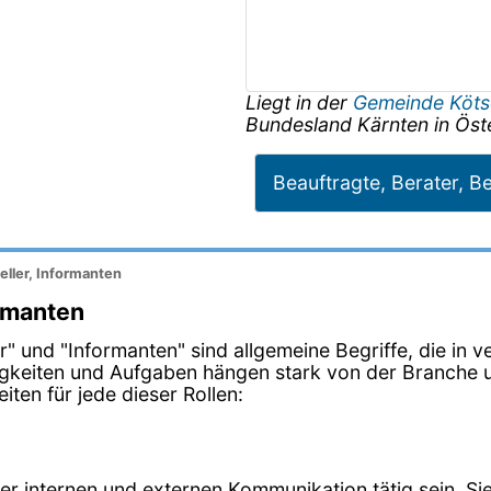
Liegt in der
Gemeinde Köt
Bundesland
Kärnten
in
Öst
Beauftragte, Berater, Be
eller, Informanten
ormanten
ller" und "Informanten" sind allgemeine Begriffe, die i
igkeiten und Aufgaben hängen stark von der Branche u
ten für jede dieser Rollen:
der internen und externen Kommunikation tätig sein. 