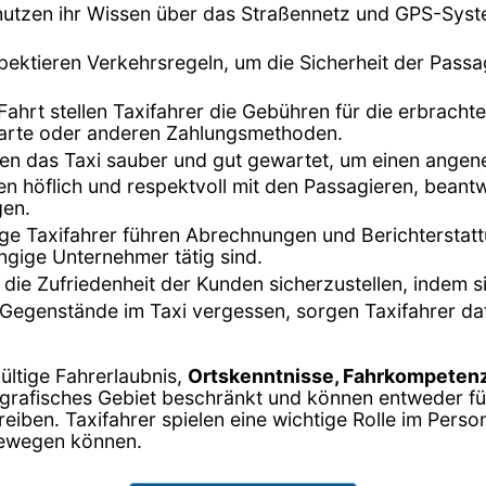
 nutzen ihr Wissen über das Straßennetz und GPS-Syst
espektieren Verkehrsregeln, um die Sicherheit der Pass
Fahrt stellen Taxifahrer die Gebühren für die erbrach
tkarte oder anderen Zahlungsmethoden.
lten das Taxi sauber und gut gewartet, um einen ange
en höflich und respektvoll mit den Passagieren, bea
gen.
nige Taxifahrer führen Abrechnungen und Berichterstat
ngige Unternehmer tätig sind.
 die Zufriedenheit der Kunden sicherzustellen, indem s
Gegenstände im Taxi vergessen, sorgen Taxifahrer da
gültige Fahrerlaubnis,
Ortskenntnisse, Fahrkompetenz
eografisches Gebiet beschränkt und können entweder f
iben. Taxifahrer spielen eine wichtige Rolle im Perso
bewegen können.