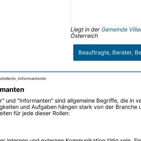
Liegt in der
Gemeinde Vill
Österreich
Beauftragte, Berater, Be
stellerin, Informantenin
ormanten
ller" und "Informanten" sind allgemeine Begriffe, die i
igkeiten und Aufgaben hängen stark von der Branche u
ten für jede dieser Rollen:
der internen und externen Kommunikation tätig sein. 