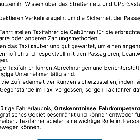
 nutzen ihr Wissen über das Straßennetz und GPS-Syst
espektieren Verkehrsregeln, um die Sicherheit der Pass
Fahrt stellen Taxifahrer die Gebühren für die erbrach
tkarte oder anderen Zahlungsmethoden.
lten das Taxi sauber und gut gewartet, um einen ange
en höflich und respektvoll mit den Passagieren, bea
gen.
nige Taxifahrer führen Abrechnungen und Berichterstat
ngige Unternehmer tätig sind.
 die Zufriedenheit der Kunden sicherzustellen, indem s
Gegenstände im Taxi vergessen, sorgen Taxifahrer da
gültige Fahrerlaubnis,
Ortskenntnisse, Fahrkompetenz
eografisches Gebiet beschränkt und können entweder f
iben. Taxifahrer spielen eine wichtige Rolle im Perso
bewegen können.