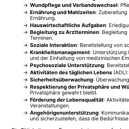
Wundpflege und Verbandswechsel
: Pf
Ernährung und Mahlzeiten
: Zubereitung
Ernährung.
Hauswirtschaftliche Aufgaben
: Erledig
Begleitung zu Arztterminen
: Begleitung
Terminen.
Soziale Interaktion
: Bereitstellung von 
Krankheitsmanagement
: Unterstützung
und der Einhaltung von medizinischen Em
Psychosoziale Unterstützung
: Bereitst
Aktivitäten des täglichen Lebens
(ADL):
Sicherheitsüberwachung
: Überwachung d
Respektierung der Privatsphäre und W
Privatsphäre gewahrt bleibt.
Förderung der Lebensqualität
: Aktivitä
Veranstaltungen.
Angehörigenunterstützung
: Kommunikat
und sicherzustellen, dass die Bedürfnisse