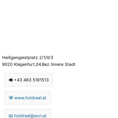
Heiligengeistplatz 2/1/II/3
9020
Klagenfurt,04.Bez.:Innere Stadt
🖷
+43 463 5161513
🕸
www.holdreal.at
📧
holdreal@aon.at