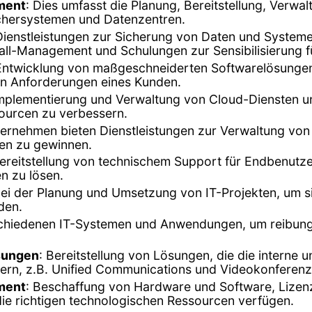
ment
: Dies umfasst die Planung, Bereitstellung, Verwa
ichersystemen und Datenzentren.
en Dienstleistungen zur Sicherung von Daten und Syst
all-Management und Schulungen zur Sensibilisierung f
 Entwicklung von maßgeschneiderten Softwarelösunge
n Anforderungen eines Kunden.
Implementierung und Verwaltung von Cloud-Diensten u
ssourcen zu verbessern.
ternehmen bieten Dienstleistungen zur Verwaltung vo
en zu gewinnen.
Bereitstellung von technischem Support für Endbenu
n zu lösen.
ei der Planung und Umsetzung von IT-Projekten, um sic
den.
rschiedenen IT-Systemen und Anwendungen, um reibungs
sungen
: Bereitstellung von Lösungen, die die interne
rn, z.B. Unified Communications und Videokonferen
ment
: Beschaffung von Hardware und Software, Liz
die richtigen technologischen Ressourcen verfügen.