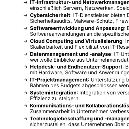
IT-Infrastruktur- und Netzwerkmanage
einschließlich Servern, Netzwerken, Spe
Cybersicherheit
: IT-Dienstleister biet
Sicherheitsaudits, Malware-Schutz, Firew
Softwareentwicklung und Anpassung
:
Softwareanwendungen an die spezifische
Cloud Computing und Virtualisierung
: 
Skalierbarkeit und Flexibilität von IT-Re
Datenmanagement und -analyse
: IT-Un
wertvolle Einblicke aus Unternehmensdat
Helpdesk- und Endbenutzer-Support
: 
mit Hardware, Software und Anwendunge
IT-Projektmanagement
: Unterstützung b
Rahmen des Budgets abgeschlossen wer
Systemintegration
: Integration von ve
Effizienz zu steigern.
Kommunikations- und Kollaborationslö
Zusammenarbeit in Unternehmen verbesse
Technologiebeschaffung und -manage
sicherzustellen, dass Unternehmen über 