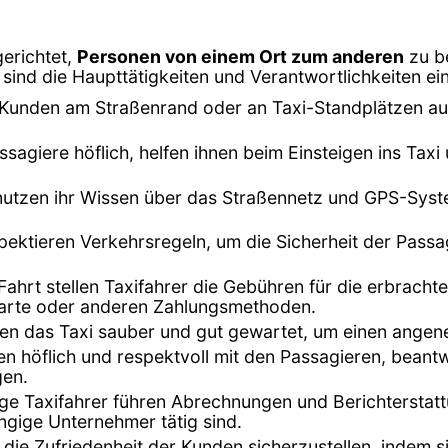
gerichtet,
Personen von einem Ort zum anderen
zu b
sind die Haupttätigkeiten und Verantwortlichkeiten ein
Kunden am Straßenrand oder an Taxi-Standplätzen auf 
ssagiere höflich, helfen ihnen beim Einsteigen ins Ta
 nutzen ihr Wissen über das Straßennetz und GPS-Syst
espektieren Verkehrsregeln, um die Sicherheit der Pass
Fahrt stellen Taxifahrer die Gebühren für die erbrach
tkarte oder anderen Zahlungsmethoden.
lten das Taxi sauber und gut gewartet, um einen ange
en höflich und respektvoll mit den Passagieren, bea
gen.
nige Taxifahrer führen Abrechnungen und Berichterstat
ngige Unternehmer tätig sind.
 die Zufriedenheit der Kunden sicherzustellen, indem s