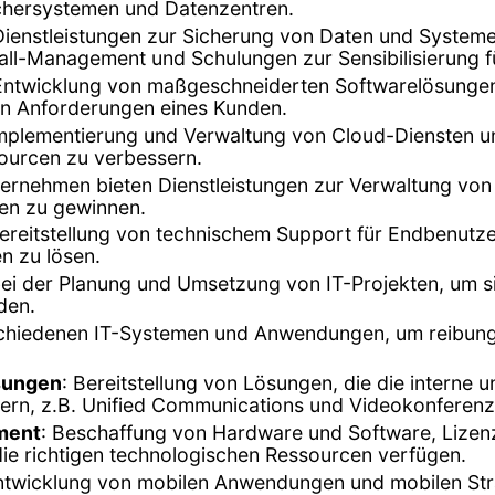
ichersystemen und Datenzentren.
en Dienstleistungen zur Sicherung von Daten und Syst
all-Management und Schulungen zur Sensibilisierung f
 Entwicklung von maßgeschneiderten Softwarelösunge
n Anforderungen eines Kunden.
Implementierung und Verwaltung von Cloud-Diensten u
ssourcen zu verbessern.
ternehmen bieten Dienstleistungen zur Verwaltung vo
en zu gewinnen.
Bereitstellung von technischem Support für Endbenu
n zu lösen.
ei der Planung und Umsetzung von IT-Projekten, um sic
den.
rschiedenen IT-Systemen und Anwendungen, um reibungs
sungen
: Bereitstellung von Lösungen, die die interne
rn, z.B. Unified Communications und Videokonferen
ment
: Beschaffung von Hardware und Software, Liz
die richtigen technologischen Ressourcen verfügen.
ntwicklung von mobilen Anwendungen und mobilen Str