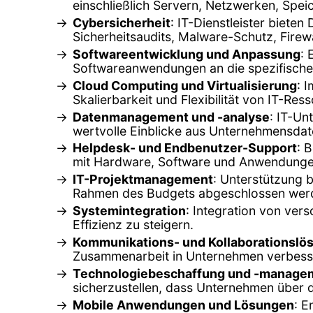
einschließlich Servern, Netzwerken, Spe
Cybersicherheit
: IT-Dienstleister biet
Sicherheitsaudits, Malware-Schutz, Firew
Softwareentwicklung und Anpassung
:
Softwareanwendungen an die spezifische
Cloud Computing und Virtualisierung
: 
Skalierbarkeit und Flexibilität von IT-Re
Datenmanagement und -analyse
: IT-Un
wertvolle Einblicke aus Unternehmensdat
Helpdesk- und Endbenutzer-Support
: 
mit Hardware, Software und Anwendunge
IT-Projektmanagement
: Unterstützung b
Rahmen des Budgets abgeschlossen wer
Systemintegration
: Integration von ve
Effizienz zu steigern.
Kommunikations- und Kollaborationslö
Zusammenarbeit in Unternehmen verbesse
Technologiebeschaffung und -manage
sicherzustellen, dass Unternehmen über 
Mobile Anwendungen und Lösungen
: E