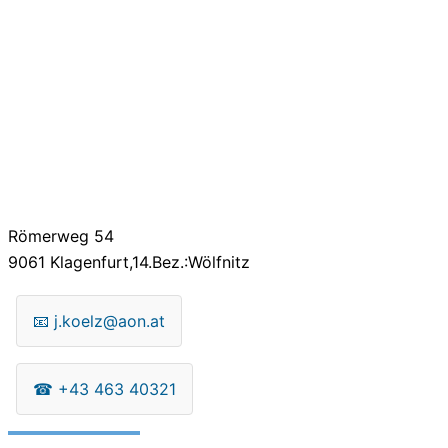
Römerweg 54
9061
Klagenfurt,14.Bez.:Wölfnitz
📧
j.koelz@aon.at
☎
+43 463 40321