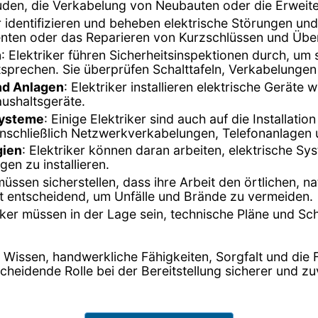
den, die Verkabelung von Neubauten oder die Erweit
er identifizieren und beheben elektrische Störungen un
ten oder das Reparieren von Kurzschlüssen und Über
n
: Elektriker führen Sicherheitsinspektionen durch, um
sprechen. Sie überprüfen Schalttafeln, Verkabelungen
und Anlagen
: Elektriker installieren elektrische Geräte
ushaltsgeräte.
systeme
: Einige Elektriker sind auch auf die Installat
inschließlich Netzwerkverkabelungen, Telefonanlagen 
gien
: Elektriker können daran arbeiten, elektrische Sy
en zu installieren.
 müssen sicherstellen, dass ihre Arbeit den örtlichen, n
ist entscheidend, um Unfälle und Brände zu vermeiden.
riker müssen in der Lage sein, technische Pläne und S
es Wissen, handwerkliche Fähigkeiten, Sorgfalt und di
tscheidende Rolle bei der Bereitstellung sicherer und