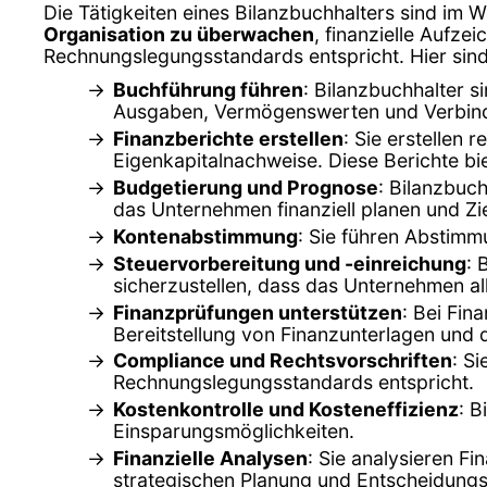
Die Tätigkeiten eines Bilanzbuchhalters sind im W
Organisation zu überwachen
, finanzielle Aufze
Rechnungslegungsstandards entspricht. Hier sind 
Buchführung führen
: Bilanzbuchhalter s
Ausgaben, Vermögenswerten und Verbindl
Finanzberichte erstellen
: Sie erstellen
Eigenkapitalnachweise. Diese Berichte bi
Budgetierung und Prognose
: Bilanzbuc
das Unternehmen finanziell planen und Zi
Kontenabstimmung
: Sie führen Abstimm
Steuervorbereitung und -einreichung
: 
sicherzustellen, dass das Unternehmen all
Finanzprüfungen unterstützen
: Bei Fin
Bereitstellung von Finanzunterlagen un
Compliance und Rechtsvorschriften
: S
Rechnungslegungsstandards entspricht.
Kostenkontrolle und Kosteneffizienz
: B
Einsparungsmöglichkeiten.
Finanzielle Analysen
: Sie analysieren F
strategischen Planung und Entscheidungs