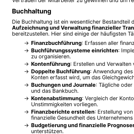
Vertrauen der Mitarbeiter zu gewinnen und um r
Buchhaltung
Die Buchhaltung ist ein wesentlicher Bestandteil
Aufzeichnung und Verwaltung finanzieller Tra
bereitzustellen. Hier sind einige der häufigsten T
Finanzbuchführung
: Erfassen aller fin
Buchführungssysteme einrichten
: Impl
zu organisieren.
Kontenführung
: Erstellen und Verwalte
Doppelte Buchführung
: Anwendung des 
Konten erfasst wird, um das Gleichgewich
Buchungen und Journale
: Tägliche ode
und das Bankbuch.
Kontenabstimmung
: Vergleich der Kont
Unstimmigkeiten vorliegen.
Finanzberichte erstellen
: Erstellung vo
finanzielle Gesundheit des Unternehmens 
Budgetierung und finanzielle Prognose
unterstützen.