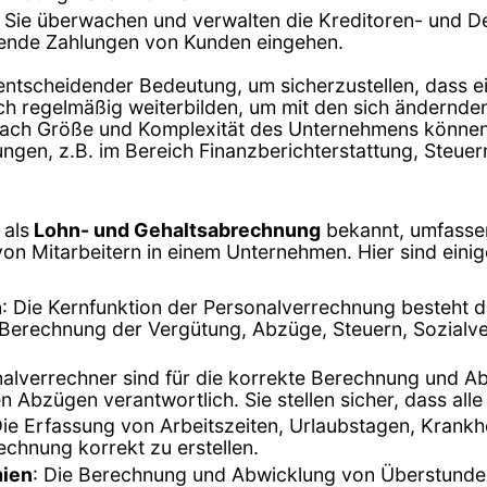
: Sie überwachen und verwalten die Kreditoren- und D
ende Zahlungen von Kunden eingehen.
 entscheidender Bedeutung, um sicherzustellen, dass e
ich regelmäßig weiterbilden, um mit den sich ändernd
 nach Größe und Komplexität des Unternehmens können 
ungen, z.B. im Bereich Finanzberichterstattung, Steu
 als
Lohn- und Gehaltsabrechnung
bekannt, umfassen
on Mitarbeitern in einem Unternehmen. Hier sind einige
n
: Die Kernfunktion der Personalverrechnung besteht d
ie Berechnung der Vergütung, Abzüge, Steuern, Sozialv
nalverrechner sind für die korrekte Berechnung und 
 Abzügen verantwortlich. Sie stellen sicher, dass alle
Die Erfassung von Arbeitszeiten, Urlaubstagen, Kran
echnung korrekt zu erstellen.
mien
: Die Berechnung und Abwicklung von Überstunden