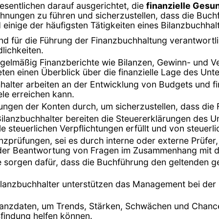
esentlichen darauf ausgerichtet, die
finanzielle Gesu
ichnungen zu führen und sicherzustellen, dass die Buc
einige der häufigsten Tätigkeiten eines Bilanzbuchhalt
ind für die Führung der Finanzbuchhaltung verantwortl
ichkeiten.
 regelmäßig Finanzberichte wie Bilanzen, Gewinn- und
eten einen Überblick über die finanzielle Lage des Un
hhalter arbeiten an der Entwicklung von Budgets und fi
ele erreichen kann.
ungen der Konten durch, um sicherzustellen, dass die 
Bilanzbuchhalter bereiten die Steuererklärungen des U
e steuerlichen Verpflichtungen erfüllt und von steuerli
anzprüfungen, sei es durch interne oder externe Prüfer
d der Beantwortung von Fragen im Zusammenhang mit 
ie sorgen dafür, dass die Buchführung den geltenden g
ilanzbuchhalter unterstützen das Management bei der 
inanzdaten, um Trends, Stärken, Schwächen und Chance
findung helfen können.