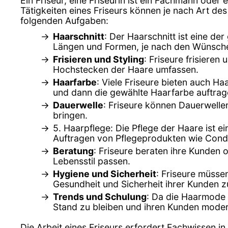
Ein Friseur, eine Friseurin ist ein Fachmann oder 
Tätigkeiten eines Friseurs können je nach Art de
folgenden Aufgaben:
Haarschnitt
: Der Haarschnitt ist eine d
Längen und Formen, je nach den Wünsch
Frisieren und Styling
: Friseure frisiere
Hochstecken der Haare umfassen.
Haarfarbe
: Viele Friseure bieten auch 
und dann die gewählte Haarfarbe auftrag
Dauerwelle
: Friseure können Dauerwell
bringen.
5. Haarpflege: Die Pflege der Haare ist e
Auftragen von Pflegeprodukten wie Cond
Beratung
: Friseure beraten ihre Kunden 
Lebensstil passen.
Hygiene und Sicherheit
: Friseure müsse
Gesundheit und Sicherheit ihrer Kunden z
Trends und Schulung
: Da die Haarmode 
Stand zu bleiben und ihren Kunden moder
Die Arbeit eines Friseurs erfordert Fachwissen in