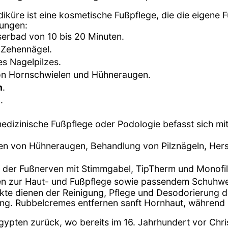
diküre ist eine kosmetische Fußpflege, die die eigene 
dungen:
erbad von 10 bis 20 Minuten.
 Zehennägel.
es Nagelpilzes.
on Hornschwielen und Hühneraugen.
n
.
e
.
medizinische Fußpflege oder Podologie befasst sich m
nen von Hühneraugen, Behandlung von Pilznägeln, Hers
 der Fußnerven mit Stimmgabel, TipTherm und Monofi
en zur Haut- und Fußpflege sowie passendem Schuhwe
ukte dienen der Reinigung, Pflege und Desodorierung
ung. Rubbelcremes entfernen sanft Hornhaut, während
Ägypten zurück, wo bereits im 16. Jahrhundert vor Chri