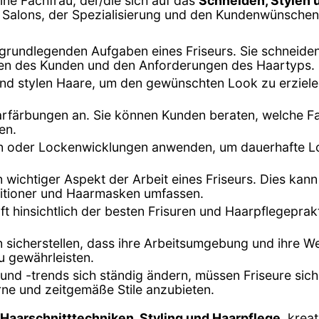
eine Fachfrau, der/die sich auf das
Schneiden, Stylen 
s Salons, der Spezialisierung und den Kundenwünschen 
er grundlegenden Aufgaben eines Friseurs. Sie schneide
en des Kunden und den Anforderungen des Haartyps.
n und stylen Haare, um den gewünschten Look zu erziel
Haarfärbungen an. Sie können Kunden beraten, welche F
en.
en oder Lockenwicklungen anwenden, um dauerhafte Lo
in wichtiger Aspekt der Arbeit eines Friseurs. Dies k
itioner und Haarmasken umfassen.
oft hinsichtlich der besten Frisuren und Haarpflegepra
n sicherstellen, dass ihre Arbeitsumgebung und ihre W
u gewährleisten.
und -trends sich ständig ändern, müssen Friseure sic
ne und zeitgemäße Stile anzubieten.
Haarschnitttechniken, Styling und Haarpflege
, krea