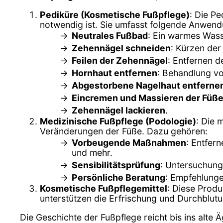
Pediküre (Kosmetische Fußpflege)
: Die Pe
notwendig ist. Sie umfasst folgende Anwen
Neutrales Fußbad
: Ein warmes Wass
Zehennägel schneiden
: Kürzen der
Feilen der Zehennägel
: Entfernen d
Hornhaut entfernen
: Behandlung v
Abgestorbene Nagelhaut entferne
Eincremen und Massieren der Füß
Zehennägel lackieren
.
Medizinische Fußpflege (Podologie)
: Die 
Veränderungen der Füße. Dazu gehören:
Vorbeugende Maßnahmen
: Entfer
und mehr.
Sensibilitätsprüfung
: Untersuchung
Persönliche Beratung
: Empfehlung
Kosmetische Fußpflegemittel
: Diese Prod
unterstützen die Erfrischung und Durchblut
Die Geschichte der Fußpflege reicht bis ins alte 