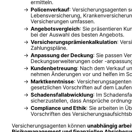
ermitteln.
Policenverkauf
: Versicherungsagenten s
Lebensversicherung, Krankenversicherung
Versicherungen umfassen.
Angebotsvergleich
: Sie präsentieren K
bei der Auswahl des besten Angebots.
Versicherungsprämienkalkulation
: Ver
Zahlungspläne.
Anpassung der Deckung
: Sie passen Ve
Deckungserweiterungen oder -anpassun
Kundenbetreuung
: Nach dem Verkauf un
nehmen Änderungen vor und helfen im Sc
Marktkenntnisse
: Versicherungsagenten
gesetzlichen Vorschriften auf dem Laufe
Schadensfallabwicklung
: Im Schadensfa
sicherzustellen, dass Ansprüche ordnun
Compliance und Ethik
: Sie arbeiten in 
Vorschriften des Versicherungsaufsichts
Versicherungsagenten können
unabhängig arbei
Risikomanagement und finanziellen Absicheru