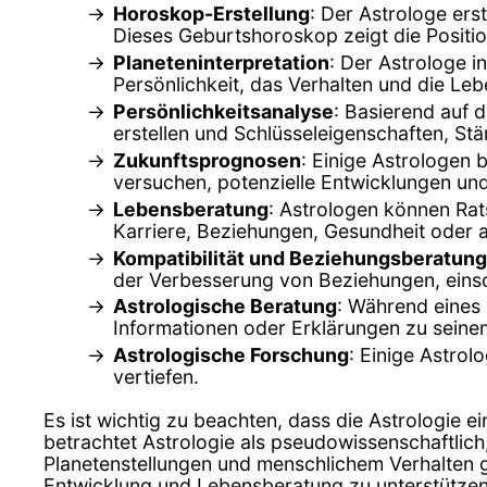
Horoskop-Erstellung
: Der Astrologe ers
Dieses Geburtshoroskop zeigt die Positio
Planeteninterpretation
: Der Astrologe i
Persönlichkeit, das Verhalten und die L
Persönlichkeitsanalyse
: Basierend auf 
erstellen und Schlüsseleigenschaften, St
Zukunftsprognosen
: Einige Astrologen
versuchen, potenzielle Entwicklungen u
Lebensberatung
: Astrologen können Rat
Karriere, Beziehungen, Gesundheit oder 
Kompatibilität und Beziehungsberatung
der Verbesserung von Beziehungen, einsch
Astrologische Beratung
: Während eines
Informationen oder Erklärungen zu seine
Astrologische Forschung
: Einige Astrol
vertiefen.
Es ist wichtig zu beachten, dass die Astrologie e
betrachtet Astrologie als pseudowissenschaftlic
Planetenstellungen und menschlichem Verhalten g
Entwicklung und Lebensberatung zu unterstützen.