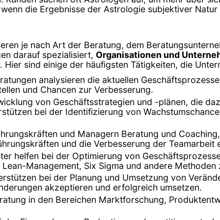
wenn die Ergebnisse der Astrologie subjektiver Natur 
iieren je nach Art der Beratung, dem Beratungsunter
n darauf spezialisiert,
Organisationen und Unterneh
 Hier sind einige der häufigsten Tätigkeiten, die Un
atungen analysieren die aktuellen Geschäftsprozesse
stellen und Chancen zur Verbesserung.
wicklung von Geschäftsstrategien und -plänen, die daz
stützen bei der Identifizierung von Wachstumschancen
 Führungskräften und Managern Beratung und Coaching
ührungskräften und die Verbesserung der Teamarbeit e
er helfen bei der Optimierung von Geschäftsprozessen
nn Lean-Management, Six Sigma und andere Methoden 
terstützen bei der Planung und Umsetzung von Verän
ränderungen akzeptieren und erfolgreich umsetzen.
eratung in den Bereichen Marktforschung, Produktentwi