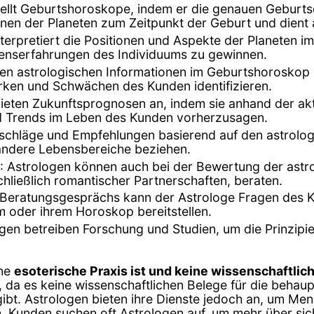
tellt Geburtshoroskope, indem er die genauen Geburts
nen der Planeten zum Zeitpunkt der Geburt und dient a
nterpretiert die Positionen und Aspekte der Planeten i
ebenserfahrungen des Individuums zu gewinnen.
den astrologischen Informationen im Geburtshoroskop 
ärken und Schwächen des Kunden identifizieren.
 bieten Zukunftsprognosen an, indem sie anhand der a
nd Trends im Leben des Kunden vorherzusagen.
schläge und Empfehlungen basierend auf den astrolog
andere Lebensbereiche beziehen.
: Astrologen können auch bei der Bewertung der astr
ließlich romantischer Partnerschaften, beraten.
 Beratungsgesprächs kann der Astrologe Fragen des 
m oder ihrem Horoskop bereitstellen.
ogen betreiben Forschung und Studien, um die Prinzipi
ine
esoterische Praxis ist und keine wissenschaftlich
h, da es keine wissenschaftlichen Belege für die be
ibt. Astrologen bieten ihre Dienste jedoch an, um Men
 Kunden suchen oft Astrologen auf, um mehr über sich 