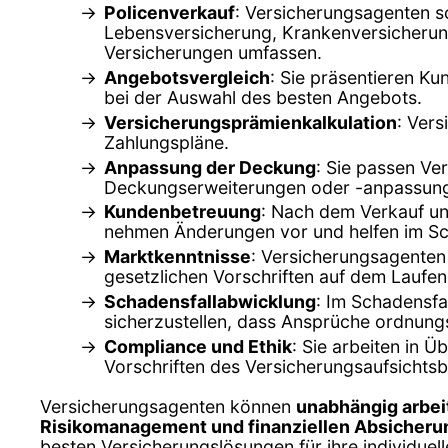
Policenverkauf
: Versicherungsagenten s
Lebensversicherung, Krankenversicherung
Versicherungen umfassen.
Angebotsvergleich
: Sie präsentieren K
bei der Auswahl des besten Angebots.
Versicherungsprämienkalkulation
: Ver
Zahlungspläne.
Anpassung der Deckung
: Sie passen Ve
Deckungserweiterungen oder -anpassun
Kundenbetreuung
: Nach dem Verkauf un
nehmen Änderungen vor und helfen im Sc
Marktkenntnisse
: Versicherungsagenten
gesetzlichen Vorschriften auf dem Laufe
Schadensfallabwicklung
: Im Schadensfa
sicherzustellen, dass Ansprüche ordnun
Compliance und Ethik
: Sie arbeiten in 
Vorschriften des Versicherungsaufsichts
Versicherungsagenten können
unabhängig arbei
Risikomanagement und finanziellen Absicheru
besten Versicherungslösungen für ihre individuell