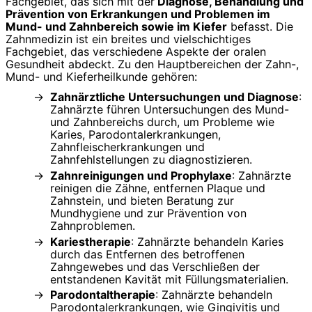
Fachgebiet, das sich mit der
Diagnose, Behandlung und
Prävention von Erkrankungen und Problemen im
Mund- und Zahnbereich sowie im Kiefer
befasst. Die
Zahnmedizin ist ein breites und vielschichtiges
Fachgebiet, das verschiedene Aspekte der oralen
Gesundheit abdeckt. Zu den Hauptbereichen der Zahn-,
Mund- und Kieferheilkunde gehören:
Zahnärztliche Untersuchungen und Diagnose
:
Zahnärzte führen Untersuchungen des Mund-
und Zahnbereichs durch, um Probleme wie
Karies, Parodontalerkrankungen,
Zahnfleischerkrankungen und
Zahnfehlstellungen zu diagnostizieren.
Zahnreinigungen und Prophylaxe
: Zahnärzte
reinigen die Zähne, entfernen Plaque und
Zahnstein, und bieten Beratung zur
Mundhygiene und zur Prävention von
Zahnproblemen.
Kariestherapie
: Zahnärzte behandeln Karies
durch das Entfernen des betroffenen
Zahngewebes und das Verschließen der
entstandenen Kavität mit Füllungsmaterialien.
Parodontaltherapie
: Zahnärzte behandeln
Parodontalerkrankungen, wie Gingivitis und