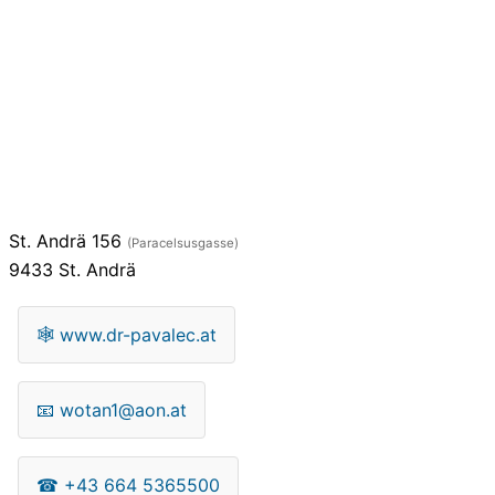
St. Andrä 156
(Paracelsusgasse)
9433
St. Andrä
🕸
www.dr-pavalec.at
📧
wotan1@aon.at
☎
+43 664 5365500