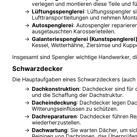
verlegen und montieren diese Teile und f
Lüftungsspenglerei
: Lüftungsspengler s
Lufttransportleitungen und nehmen Monta
Autospenglerei
: Autospengler repariere
ausgetauschten Karosserieteilen.
Galanteriespenglerei (Kunstspenglerei
Kessel, Wetterhähne, Ziersimse und Kupp
Insgesamt sind Spengler wichtige Handwerker, die
Schwarzdecker
Die Hauptaufgaben eines Schwarzdeckers (auch
Dachkonstruktion
: Dachdecker sind für 
und die Schaffung der Dachstruktur.
Dacheindeckung
: Dachdecker legen Dach
Witterungseinflüssen zu schützen.
Dachreparaturen
: Dachdecker führen Re
wiederherzustellen.
Dachwartung
: Sie warten Dächer, um sic
Reinigen von Dachrinnen, das Überprüfe