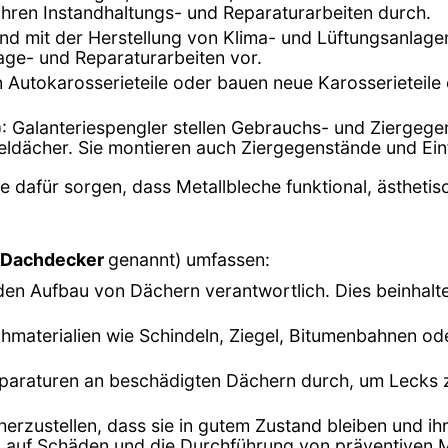
ühren Instandhaltungs- und Reparaturarbeiten durch.
ind mit der Herstellung von Klima- und Lüftungsanlage
ge- und Reparaturarbeiten vor.
n Autokarosserieteile oder bauen neue Karosserieteile
)
: Galanteriespengler stellen Gebrauchs- und Ziergege
eldächer. Sie montieren auch Ziergegenstände und Ei
 dafür sorgen, dass Metallbleche funktional, ästhetis
Dachdecker
genannt) umfassen:
den Aufbau von Dächern verantwortlich. Dies beinhalte
materialien wie Schindeln, Ziegel, Bitumenbahnen ode
paraturen an beschädigten Dächern durch, um Lecks z
herzustellen, dass sie in gutem Zustand bleiben und i
n auf Schäden und die Durchführung von präventive