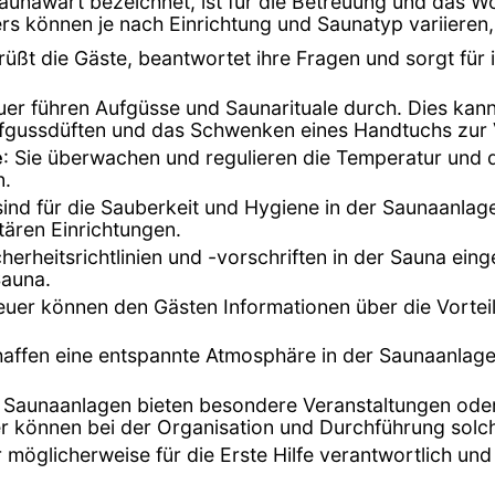
aunawart bezeichnet, ist für die Betreuung und das W
rs können je nach Einrichtung und Saunatyp variieren,
rüßt die Gäste, beantwortet ihre Fragen und sorgt für 
uer führen Aufgüsse und Saunarituale durch. Dies kan
 Aufgussdüften und das Schwenken eines Handtuchs zu
e
: Sie überwachen und regulieren die Temperatur und di
n.
ind für die Sauberkeit und Hygiene in der Saunaanlage
tären Einrichtungen.
Sicherheitsrichtlinien und -vorschriften in der Sauna e
Sauna.
euer können den Gästen Informationen über die Vort
chaffen eine entspannte Atmosphäre in der Saunaanlag
e Saunaanlagen bieten besondere Veranstaltungen oder
können bei der Organisation und Durchführung solcher
r möglicherweise für die Erste Hilfe verantwortlich un