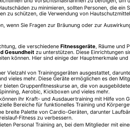
 Richtlinien und Vorsichtsmaßnahmen zu befolgen, um d
Hautschäden zu minimieren, sollten Personen, die ein
gen zu schützen, die Verwendung von Hautschutzmittel
en, wenn Sie Fragen zur Bräunung oder zur Auswirkun
richtung, die verschiedene
Fitnessgeräte
, Räume und P
nd Gesundheit
zu unterstützen. Diese Einrichtungen s
eiten können. Hier sind einige der Hauptmerkmale und 
einer Vielzahl von Trainingsgeräten ausgestattet, daru
und vieles mehr. Diese Geräte ermöglichen es den Mitg
ter bieten Gruppenfitnesskurse an, die von ausgebildet
 Spinning, Aerobic, Kickboxen und vieles mehr.
r können ihr Kraft- und Ausdauertraining mit Hilfe vo
ezielle Bereiche für funktionelles Training und Körper
ine breite Palette von Cardio-Geräten, darunter Laufbä
eislauf-Fitness zu verbessern.
 bieten Personal Training an, bei dem Mitglieder mit e