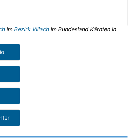
ach
im
Bezirk Villach
im Bundesland
Kärnten
in
io
nter