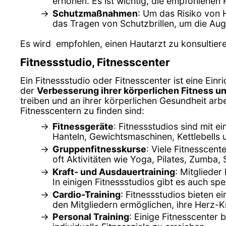
erhöhen. Es ist wichtig, die empfohlenen
Schutzmaßnahmen
: Um das Risiko von 
das Tragen von Schutzbrillen, um die Au
Es wird empfohlen, einen Hautarzt zu konsultier
Fitnessstudio, Fitnesscenter
Ein Fitnessstudio oder Fitnesscenter ist eine Ein
der
Verbesserung ihrer körperlichen Fitness u
treiben und an ihrer körperlichen Gesundheit arb
Fitnesscentern zu finden sind:
Fitnessgeräte
: Fitnessstudios sind mit 
Hanteln, Gewichtsmaschinen, Kettlebells 
Gruppenfitnesskurse
: Viele Fitnesscen
oft Aktivitäten wie Yoga, Pilates, Zumba,
Kraft- und Ausdauertraining
: Mitgliede
In einigen Fitnessstudios gibt es auch sp
Cardio-Training
: Fitnessstudios bieten e
den Mitgliedern ermöglichen, ihre Herz-Kr
Personal Training
: Einige Fitnesscenter