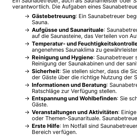
Ein Saunabetreuer, auch als Saunameister oder S
verantwortlich. Die Aufgaben eines Saunabetreue
Gästebetreuung
: Ein Saunabetreuer beg
Sauna.
Aufgüsse und Saunarituale
: Saunabetre
auf die Saunasteine, das Verteilen von
Temperatur- und Feuchtigkeitskontroll
angenehmes Saunaklima zu gewährleiste
Reinigung und Hygiene
: Saunabetreuer s
Reinigung der Saunakabinen und der sani
Sicherheit
: Sie stellen sicher, dass die 
der Gäste über die richtige Nutzung der 
Informationen und Beratung
: Saunabetr
Ratschläge zur Verfügung stellen.
Entspannung und Wohlbefinden
: Sie s
Gäste.
Veranstaltungen und Aktivitäten
: Einig
oder Themen-Saunarituale. Saunabetreuer 
Erste Hilfe
: Im Notfall sind Saunabetreue
Bereich verfügen.