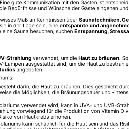
 Eine gute Kommunikation mit den Gästen ist entscheid
 die Bedürfnisse und Wünsche der Gäste eingehen und 
gewisses Maß an Kenntnissen über
Saunatechniken, G
sie in der Lage sein, eine
entspannte und angenehm
ie eine Sauna besuchen, suchen
Entspannung, Stress
UV-Strahlung
verwendet, um die
Haut zu bräunen
. So
 UV-Lampen ausgestattet sind, um die Haut zu bestrahl
tudios
angeboten.
riums:
besteht darin, die Haut zu bräunen. Dies geschieht dur
weise die Möglichkeit, die Bräunungsdauer und -inten
 Solariums verwendet wird, kann in UVA- und UVB-Strah
hlung vorwiegend für die Produktion von Vitamin D ve
Risiko von Hautkrebs erhöhen.
lariums kann schädlich für die Haut sein und das Ris