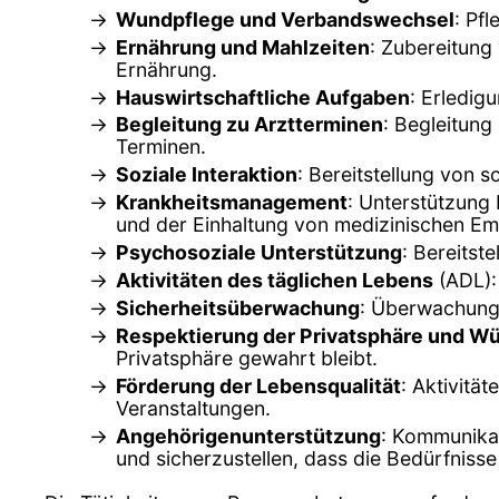
Wundpflege und Verbandswechsel
: Pf
Ernährung und Mahlzeiten
: Zubereitung
Ernährung.
Hauswirtschaftliche Aufgaben
: Erledig
Begleitung zu Arztterminen
: Begleitung
Terminen.
Soziale Interaktion
: Bereitstellung von 
Krankheitsmanagement
: Unterstützung
und der Einhaltung von medizinischen Em
Psychosoziale Unterstützung
: Bereitst
Aktivitäten des täglichen Lebens
(ADL):
Sicherheitsüberwachung
: Überwachung d
Respektierung der Privatsphäre und W
Privatsphäre gewahrt bleibt.
Förderung der Lebensqualität
: Aktivitä
Veranstaltungen.
Angehörigenunterstützung
: Kommunikat
und sicherzustellen, dass die Bedürfnisse