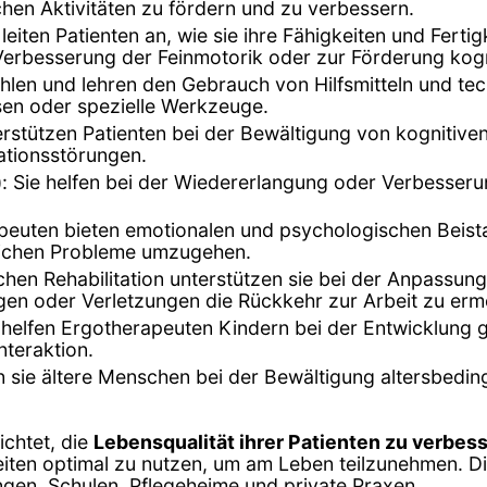
ichen Aktivitäten zu fördern und zu verbessern.
leiten Patienten an, wie sie ihre Fähigkeiten und Ferti
erbesserung der Feinmotorik oder zur Förderung kogn
ehlen und lehren den Gebrauch von Hilfsmitteln und te
esen oder spezielle Werkzeuge.
erstützen Patienten bei der Bewältigung von kognitiv
ationsstörungen.
: Sie helfen bei der Wiedererlangung oder Verbesserun
peuten bieten emotionalen und psychologischen Beista
lichen Probleme umzugehen.
lichen Rehabilitation unterstützen sie bei der Anpassu
en oder Verletzungen die Rückkehr zur Arbeit zu erm
e helfen Ergotherapeuten Kindern bei der Entwicklung 
nteraktion.
zen sie ältere Menschen bei der Bewältigung altersbedi
ichtet, die
Lebensqualität ihrer Patienten zu verbes
keiten optimal zu nutzen, um am Leben teilzunehmen. D
ngen, Schulen, Pflegeheime und private Praxen.