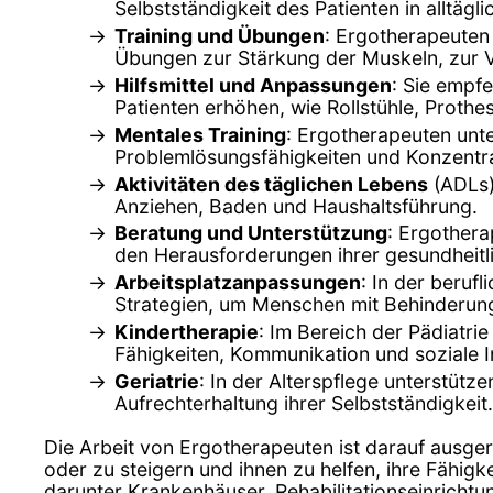
Selbstständigkeit des Patienten in alltägl
Training und Übungen
: Ergotherapeuten 
Übungen zur Stärkung der Muskeln, zur V
Hilfsmittel und Anpassungen
: Sie empf
Patienten erhöhen, wie Rollstühle, Proth
Mentales Training
: Ergotherapeuten unt
Problemlösungsfähigkeiten und Konzentr
Aktivitäten des täglichen Lebens
(ADLs)
Anziehen, Baden und Haushaltsführung.
Beratung und Unterstützung
: Ergothera
den Herausforderungen ihrer gesundheit
Arbeitsplatzanpassungen
: In der beruf
Strategien, um Menschen mit Behinderung
Kindertherapie
: Im Bereich der Pädiatri
Fähigkeiten, Kommunikation und soziale I
Geriatrie
: In der Alterspflege unterstüt
Aufrechterhaltung ihrer Selbstständigkeit.
Die Arbeit von Ergotherapeuten ist darauf ausger
oder zu steigern und ihnen zu helfen, ihre Fähig
darunter Krankenhäuser, Rehabilitationseinrichtu