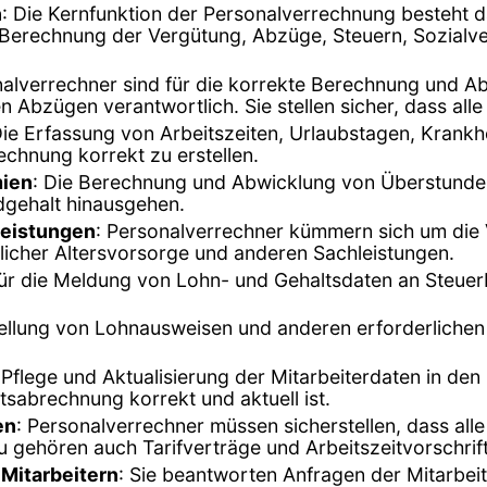
n
: Die Kernfunktion der Personalverrechnung besteht d
ie Berechnung der Vergütung, Abzüge, Steuern, Sozialv
nalverrechner sind für die korrekte Berechnung und 
 Abzügen verantwortlich. Sie stellen sicher, dass alle
Die Erfassung von Arbeitszeiten, Urlaubstagen, Kran
echnung korrekt zu erstellen.
mien
: Die Berechnung und Abwicklung von Überstunden
dgehalt hinausgehen.
leistungen
: Personalverrechner kümmern sich um die 
licher Altersvorsorge und anderen Sachleistungen.
 für die Meldung von Lohn- und Gehaltsdaten an Steue
tellung von Lohnausweisen und anderen erforderlichen
e Pflege und Aktualisierung der Mitarbeiterdaten in d
tsabrechnung korrekt und aktuell ist.
en
: Personalverrechner müssen sicherstellen, dass alle
 gehören auch Tarifverträge und Arbeitszeitvorschrif
Mitarbeitern
: Sie beantworten Anfragen der Mitarbeit