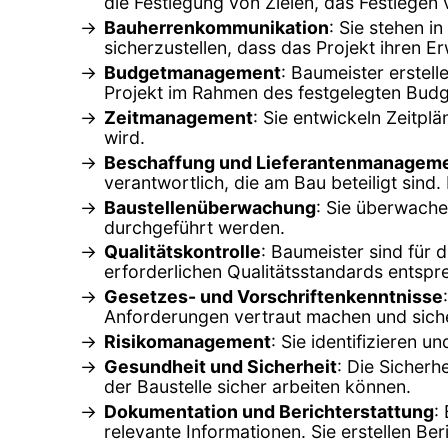
die Festlegung von Zielen, das Festlegen
Bauherrenkommunikation
: Sie stehen 
sicherzustellen, dass das Projekt ihren E
Budgetmanagement
: Baumeister erstell
Projekt im Rahmen des festgelegten Budge
Zeitmanagement
: Sie entwickeln Zeitpl
wird.
Beschaffung und Lieferantenmanagem
verantwortlich, die am Bau beteiligt sin
Baustellenüberwachung
: Sie überwache
durchgeführt werden.
Qualitätskontrolle
: Baumeister sind für 
erforderlichen Qualitätsstandards entspr
Gesetzes- und Vorschriftenkenntnisse
Anforderungen vertraut machen und sicher
Risikomanagement
: Sie identifizieren
Gesundheit und Sicherheit
: Die Sicherh
der Baustelle sicher arbeiten können.
Dokumentation und Berichterstattung
:
relevante Informationen. Sie erstellen Ber