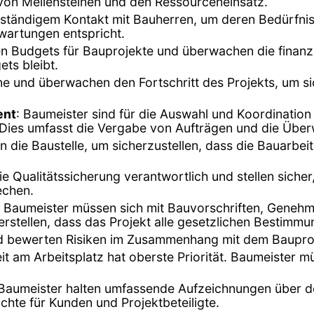
 von Meilensteinen und den Ressourceneinsatz.
in ständigem Kontakt mit Bauherren, um deren Bedürfn
rwartungen entspricht.
en Budgets für Bauprojekte und überwachen die finanzi
ts bleibt.
äne und überwachen den Fortschritt des Projekts, um s
ent
: Baumeister sind für die Auswahl und Koordinatio
d. Dies umfasst die Vergabe von Aufträgen und die Übe
n die Baustelle, um sicherzustellen, dass die Bauarbe
die Qualitätssicherung verantwortlich und stellen siche
echen.
: Baumeister müssen sich mit Bauvorschriften, Geneh
stellen, dass das Projekt alle gesetzlichen Bestimmun
 und bewerten Risiken im Zusammenhang mit dem Bauproj
eit am Arbeitsplatz hat oberste Priorität. Baumeister m
 Baumeister halten umfassende Aufzeichnungen über de
ichte für Kunden und Projektbeteiligte.