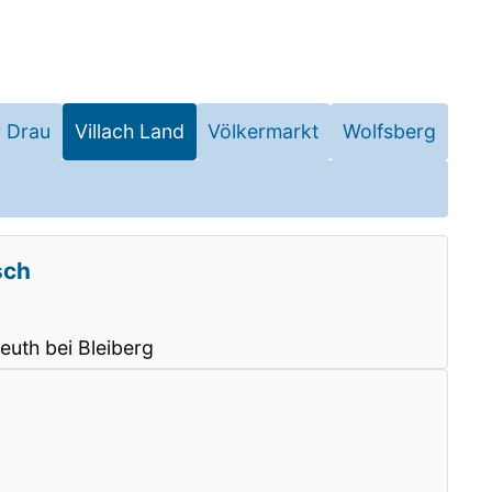
r Drau
Villach Land
Völkermarkt
Wolfsberg
sch
euth bei Bleiberg