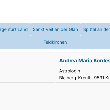
agenfurt Land
Sankt Veit an der Glan
Spittal an de
Feldkirchen
Andrea Maria Korde
Astrologin
Bleiberg-Kreuth, 9531 Kr